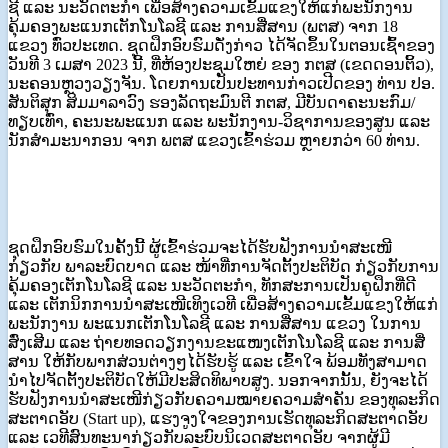
ຊີ ແລະ ນະວັດຕະກຳ ເພື່ອສ້າງຄວາມເຂັ້ມແຂງໃຫ້ແກ່ພະນັກງານ
ຄຸ້ມຄອງພະແນກເຕັກໂນໂລຊີ ແລະ ການສື່ສານ (ພຕສ) ຈາກ 18
ແຂວງ ທົ່ວປະເທດ. ຊຸດຝຶກອົບຮົມດັ່ງກ່າວ ໄດ້ຈັດຂຶ້ນໃນຕອນເຊົ້າຂອງ
ວັນທີ 3 ເມສາ 2023 ນີ້, ທີ່ຫ້ອງປະຊຸມໃຫຍ່ ຂອງ ກຕສ (ເຂດດອນຕິ້ວ),
ນະຄອນຫຼວງວຽງຈັນ. ໂດຍການເປັນປະທານກ່າວເປີດຂອງ ທ່ານ ປອ.
ສັນຕິສຸກ ສິມມາລາວົງ ຮອງລັດຖະມົນຕີ ກຕສ, ມີບັນດາຄະນະກົມ/
ທຽບເທົ່າ, ຄະນະພະແນກ ແລະ ພະນັກງານ-ວິຊາການຂອງສູນ ແລະ
ນັກສໍາມະນາກອນ ຈາກ ພຕສ ແຂວງເຂົ້າຮ່ວມ ຫຼາຍກວ່າ 60 ທ່ານ.
ຊຸດຝຶກອົບຮົມໃນຄັ້ງນີ້ ຜູ້ເຂົ້າຮ່ວມຈະໄດ້ຮັບຟັງການນໍາສະເໜີ
ກ່ຽວກັບ ພາລະບົດບາດ ແລະ ໜ້າທີ່ການຈັດຕັ້ງປະຕິບັດ ກ່ຽວກັບການ
ຄຸ້ມຄອງເຕັກໂນໂລຊີ ແລະ ນະວັດຕະກຳ, ທັກສະການເປັນຄູຝຶກທີ່ດີ
ແລະ ເຕັກນິກການນຳສະເໜີເທິງເວທີ ເພື່ອສ້າງຄວາມເຂັ້ມແຂງໃຫ້ແກ່
ພະນັກງານ ພະແນກເຕັກໂນໂລຊີ ແລະ ການສື່ສານ ແຂວງ ໃນການ
ສົ່ງເສີມ ແລະ ຖ່າຍທອດວຽກງານຂະແໜງເຕັກໂນໂລຊີ ແລະ ການສື່
ສານ ໃຫ້ກັບພາກສ່ວນຕ່າງໆໄດ້ຮັບຮູ້ ແລະ ເຂົ້າໃຈ ພ້ອມທັງສາມາດ
ນຳໄປຈັດຕັ້ງປະຕິບັດໃຫ້ມີປະສິດທິພາບສູງ. ນອກຈາກນັ້ນ, ຍັງຈະໄດ້
ຮັບຟັງການນຳສະເໜີກ່ຽວກັບຄວາມໝາຍຄວາມສຳຄັນ ຂອງທຸລະກິດ
ສະຕາດອັບ (Start up), ແຮງຈູງໃຈຂອງການເຮັດທຸລະກິດສະຕາດອັບ
ແລະ ເວທີສົນທະນາກ່ຽວກັບລະບົບນິເວດສະຕາດອັບ ຈາກຜູ້ມີ