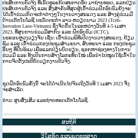
ປະສົບການຕົວຈິງ ທີ່ເຮັດທຸລະກິດສະຕາດອັບ ມາຖ່າຍທອດ, ແລກປ່ຽນ
ປະສົບການຕົວຈິງ ແລະ ສິ່ງສໍາຄັນທີ່ສຸດຜູ້ເຂົ້າຮ່ວມຝຶກອົບຮົມຍັງຈະ
ໄດ້ເຂົ້າຮ່ວມກິດຈະກຳຕ່າງໆໃນງານວາງສະແດງ ແລະ ສ້າງຄູ່ຮ່ວມມື
ດ້ານເຕັກໂນໂລຊີ ນະວັດຕະກຳ ລາວ-ຫວຽດນາມ 2023 (Tceh-
Inovation Laos-Vietnam) ຊຶ່ງຈັດຂຶ້ນໃນລະຫວ່າງວັນທີ 4-5 ເມສາ
2023, ທີ່ສູນການຮ່ວມມືສາກົນ ແລະ ຝຶກອົບຮົມ (ICTC),
ນະຄອນຫຼວງວຽງຈັນ ເຊັ່ນ: ເຂົ້າຮ່ວມພິທີເປີດງານວາງສະແດງ, ຢ້ຽມ
ຊົມ ແລະ ເຂົ້າຮ່ວມກອງປະຊຸມສຳມະນາ, ສົນທະນາ ແລະ ກອງປະຊຸມ
ອື່ນໆ ທີ່ປີ່ນອ້ອມ ເພື່ອແລກປ່ຽນບົດຮຽນ, ຊອກຫາຊ່ອງທາງໃນການ
ຮ່ວມມື ແລະ ທັງເປັນການສ້າງໂລກະທັດໃໝ່ ເພື່ອນຳໄປໝູນໃຊ້ເຂົ້າໃນ
ການຈັດຕັ້ງປະຕິບັດວຽກງານຕົວຈິງ.
ຊຸດຝຶກອົບຮົມຄັ້ງນີ້ ຈະໄດ້ດໍາເນີນໄປຈົນເຖິງວັນທີ 5 ເມສາ 2023 ຈຶ່ງ
ຈະສໍາເລັດ.
ຂ່າວ: ສູນສົ່ງເສີມ ແລະຖ່າຍທອດເຕັກໂນໂລຊີ.
ສະຖິຕິ
ວິໃສທັດ,ແຜນຍຸດທະສາດ