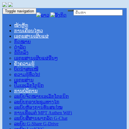
Toggle navigation
ໜ້າຫຼັກ
ການເຄື່ອນໄຫວ
ເອ​ກະ​ສານ​ເຜີຍ​ແຜ່
ກົດໝາຍ
ດຳລັດ
ຂໍ້ຕົກລົງ
ເອ​ກະ​ສານເ​ຜີຍ​ແຜ່​ອື່ນ​ໆ
ຄັງຄວາມຮູ້
ບົດ​ນຳ​ສະ​ເໜີ​
ຄວາມ​ຮູ້​ທົ່ວ​ໄປ
ເອກະສານ
ປື້ມເອເລັກໂຕຼນິກ
ການບໍລິການ
ລະບົບຈົດໝາຍເອເລັກໂຕຣນິກ
ລະບົບກອງປະຊຸມທາງໄກ
ລະບົບຫ້ອງການທັນສະໄໝ
ການເຊື່ອມຕໍ່ MPT Authen WiFi
ລະບົບສື່ສານພາກລັດ G-Chat
ລະບົບ G-Share G-Drive