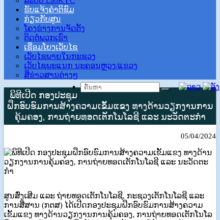
ລະບົບ LaoKYC
ຮັບແຈ້ງຄຳຕິຊົມ
ກ່ຽວກັບສູນ
ໂຄງ​ຮ່າງ​ການ​ຈັດ​ຕັ້ງ
ຕິດຕໍ່ພວກເຮົາ
ເຊື່ອມ​ໂຍງ​ເວັບ​ໄຊ
ເວັບໄຊພາຍໃນກະຊວງ
ເວັບໄຊພະແນກ ນະຄອນຫຼວງ/ແຂວງ
ສື່ຂ່າວສານຕ່າງໆ
ພິທີເປີດ ກອງປະຊຸມ
ຝຶກອົບຮົມການສ້າງຄວາມເຂັ້ມແຂງ ທາງດ້ານວຽກງານການ
ຄຸ້ມຄອງ, ການຖ່າຍທອດເຕັກໂນໂລຊີ ແລະ ນະວັດຕະກຳ
05/04/2024
ສູນສົ່ງເສີມ ແລະ ຖ່າຍທອດເຕັກໂນໂລຊີ, ກະຊວງເຕັກໂນໂລຊີ ແລະ
ການສື່ສານ (ກຕສ) ໄດ້ເປີດກອງປະຊຸມຝຶກອົບຮົມການສ້າງຄວາມ
ເຂັ້ມແຂງ ທາງດ້ານວຽກງານການຄຸ້ມຄອງ, ການຖ່າຍທອດເຕັກໂນໂລ