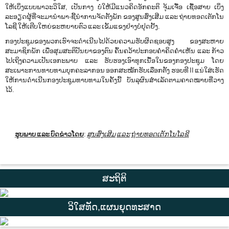
ໃຫ້ເບິ່ງແບບພາວະວິໃສ, ເປັນກາງ ບໍ່ໃຫ້ມີແນວຄິດອັກຄະຕິ ຈຸ້ມເຈື້ອ ເຊື້ອສາຍ ເບິ່ງ
ລະອຽດຜູ້ທີ່ຈະມານຳພາ-ຊີ້ນຳການຈັດຕັ້ງພັກ ຂອງສູນສົ່ງເສີມ ແລະ ຖ່າຍທອດເຕັກໂນ
ໂລຊີ ໃຫ້ເຕີບໃຫຍ່ຂະຫຍາຍຕົວ ແລະ ເຂັ້ມແຂງຢ່າງບໍ່ຢຸດຢັ້ງ.
ກອງປະຊຸມຂອງພວກເຮົາຈະດຳເນີນໄປດ້ວຍຄວາມຮັບຜິດຊອບສູງ ຂອງສະຫາຍ
ສະມາຊິກພັກ ເພື່ອສຸມສະຕິປັນຍາຂອງຕົນ ຄົ້ນຄວ້າປະກອບຄຳຄິດຄຳເຫັນ ແລະ ກ້າວ
ໄປເຖິງຄວາມເປັນເອກະພາບ ແລະ ຮັບຮອງເອົາທຸກເນື້ອໃນຂອງກອງປະຊຸມ ໂດຍ
ສະເພາະການທາບທາມບຸກຄະລາກອນ ອອກສະໝັກຮັບເລືອກຕັ້ງ ຮອບທີ II ແນ່ໃສ່ເຮັດ
ໃຫ້ການດຳເນີນກອງປະຊຸມທາບທາມໃນຄັ້ງນີ້ ບັນລຸຜົນສຳເລັດຕາມຄາດໝາຍທີ່ວາງ
ໄວ້.
ຮູບພາບ ແລະ ບົດຂ່າວໂດຍ
:
ສູນສົ່ງເສີມ
ແລະ
ຖ່າຍທອດເຕັກໂນໂລຊີ
ສະຖິຕິ
ວິໃສທັດ,ແຜນຍຸດທະສາດ