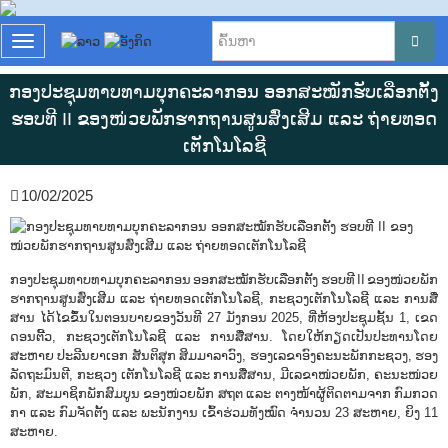
T
o
g
ກອງປະຊຸມທາບທາມບຸກຄະລາກອນ ອອກສະໝັກຮັບເລືອກຕັ້ງ
g
ຮອບທີ II ຂອງໜ່ວຍພັກຮາກຖານສູນສົ່ງເສີມ ແລະ ຖ່າຍທອດ
l
e
ເຕັກໂນໂລຊີ
n
a
10/02/2025
v
i
g
a
t
ກອງປະຊຸມທາບທາມບຸກຄະລາກອນ ອອກສະໝັກຮັບເລືອກຕັ້ງ ຮອບທີ II ຂອງໜ່ວຍພັກ
i
ຮາກຖານສູນສົ່ງເສີມ ແລະ ຖ່າຍທອດເຕັກໂນໂລຊີ, ກະຊວງເຕັກໂນໂລຊີ ແລະ ການສື່
o
ສານ ໄດ້ໄຂຂຶ້ນໃນຕອນບາຍຂອງວັນທີ 27 ມັງກອນ 2025, ທີ່ຫ້ອງປະຊຸມຊັ້ນ 1, ເຂດ
n
ດອນຕີ້ວ, ກະຊວງເຕັກໂນໂລຊີ ແລະ ການສື່ສານ. ໂດຍໃຫ້ກຽດເປັນປະທານໂດຍ
ສະຫາຍ ປະລີນຍາເອກ ສັນຕິສຸກ ສິມມາລາວົງ, ຮອງເລຂາອົງຄະນະພັກກະຊວງ, ຮອງ
ລັດຖະມົນຕີ, ກະຊວງ ເຕັກໂນໂລຊີ ແລະ ການສື່ສານ, ມີເລຂາໜ່ວຍພັກ, ຄະນະໜ່ວຍ
ພັກ, ສະມາຊິກພັກສົມບູນ ຂອງໜ່ວຍພັກ ສຖຕ ແລະ ຕາງໜ້າຜູ້ຕິດຕາມຈາກ ກົມກວດ
ກາ ແລະ ກົມຈັດຕັ້ງ ແລະ ພະນັກງານ ເຂົ້າຮ່ວມທັງໝົດ ຈຳນວນ 23 ສະຫາຍ, ຍິງ 11
ສະຫາຍ.