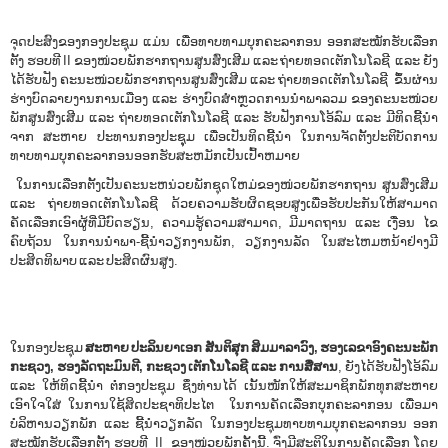
ຈຸດປະສົງຂອງກອງປະຊຸມ ແມ່ນ ເພື່ອທາບທາມບຸກຄະລາກອນ ອອກສະໝັກຮັບເລືອກ
ຕັ້ງ ຮອບທີ II ຂອງໜ່ວຍພັກຮາກຖານສູນສົ່ງເສີມ ແລະ ຖ່າຍທອດເຕັກໂນໂລຊີ ແລະ ຍັງ
ໄດ້ຮັບຟັງ ຄະນະໜ່ວຍພັກຮາກຖານສູນສົ່ງ​ເສີມ​ ແລະ ຖ່າຍທອດເຕັກໂນໂລຊີ ຂຶ້ນຜ່ານ
ຮ່າງບົດລາຍງານການເມືອງ ແລະ ຮ່າງບົດສຳຫຼວດການນຳພາລວມ ຂອງຄະນະໜ່ວຍ
ພັກສູນສົ່ງເສີມ ແລະ ຖ່າຍທອດເຕັກໂນໂລຊີ ແລະ ຮັບຟັງການໂອ້ລົມ ແລະ ມີທິດຊີ້ນຳ
ຈາກ ສະຫາຍ ປະທານກອງປະຊຸຸມ ເພື່ອເປັນທິດຊີ້ນໍາ ໃນການຈັດຕັ້ງປະຕິບັດການ
ທາບທາມບຸກຄະລາກອນອອກຮັບສະຫມັກເປັນເປົ້າຫມາຍ
ໃນການເລືອກຕັ້ງເປັນຄະນະຫນ່ວຍພັກຊຸດໃຫມ່ຂອງໜ່ວຍພັກຮາກຖານ ສູນສົ່ງເສີມ
ແລະ ຖ່າຍທອດເຕັກໂນໂລຊີ ດ້ວຍຄວາມຮັບຜິດຊອບສູງເພື່ອຮັບປະກັນໃຫ້ສາມາດ
ຄັດເລືອກເອົາຜູ້ທີ່ມີບົດຮຽນ, ຄວາມຮູ້ຄວາມສາມາດ, ມີມາດຖານ ແລະ ເງື່ອນ ໄຂ
ຄົບຖ້ວນ ໃນການນຳພາ-ຊີ້ນຳວຽກງານພັກ, ວຽກງານລັດ ໃນສະໄຫມຫນ້າຢ່າງມີ
ປະສິດທິພາບ ແລະ ປະສິດຜົນສູງ.
ໃນກອງປະຊຸມ
ສະຫາຍ ປະລິນຍາເອກ ສັນຕິສຸກ ສິມມາລາວົ
ງ, ຮອງເລຂາອົງຄະນະພັກ
ກະຊວງ, ຮອງລັດຖະມົນຕີ, ກະຊວງ ເຕັກໂນໂລຊີ ແລະ ການສື່ສານ
, ຍັງໄດ້ຮັບຟັງໂອ້ລົມ
ແລະ ໃຫ້ທິດຊີ້ນໍາ ຕໍ່ກອງປະຊຸມ ຊຶ່ງທ່ານໄດ້ ເນັ້ນໜັກໃຫ້ສະມາຊິກພັກທຸກສະຫາຍ
ເອົາໃຈໃສ່ ໃນການໃຊ້ສິດປະຊາທິປະໄຕ ໃນການຄັດເລືອກບຸກຄະລາກອນ ເພື່ອມາ
ບໍລິຫານວຽກພັກ ແລະ ຊີ້ນຳວຽກລັດ ໃນກອງປະຊຸມທາບທາມບຸກຄະລາກອນ ອອກ
ສະໝັກຮັບເລືອກຕັ້ງ ຮອບທີ II ຂອງໜ່ວຍພັກຄັ້ງນີ້. ຈົ່ງມີສະຕິໃນການຄັດເລືອກ ໂດຍ